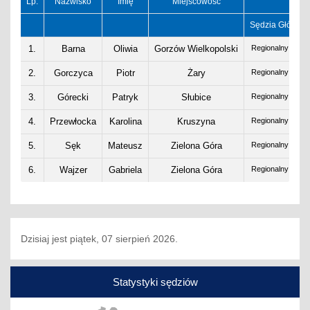
Lp.
Nazwisko
Imię
Miejscowość
Sędzia Główny
1.
Barna
Oliwia
Gorzów Wielkopolski
Regionalny PZT
2.
Gorczyca
Piotr
Żary
Regionalny PZT
3.
Górecki
Patryk
Słubice
Regionalny PZT
4.
Przewłocka
Karolina
Kruszyna
Regionalny PZT
5.
Sęk
Mateusz
Zielona Góra
Regionalny PZT
6.
Wajzer
Gabriela
Zielona Góra
Regionalny PZT
Dzisiaj jest piątek, 07 sierpień 2026.
Statystyki sędziów
Poprzedni
Nas