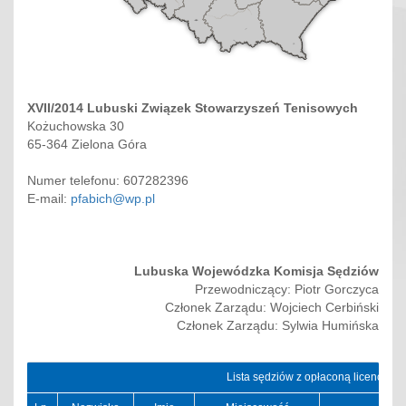
XVII/2014 Lubuski Związek Stowarzyszeń Tenisowych
Kożuchowska 30
65-364 Zielona Góra
Numer telefonu: 607282396
E-mail:
pfabich@wp.pl
Lubuska Wojewódzka Komisja Sędziów
Przewodniczący: Piotr Gorczyca
Członek Zarządu: Wojciech Cerbiński
Członek Zarządu: Sylwia Humińska
Lista sędziów z opłaconą licencją