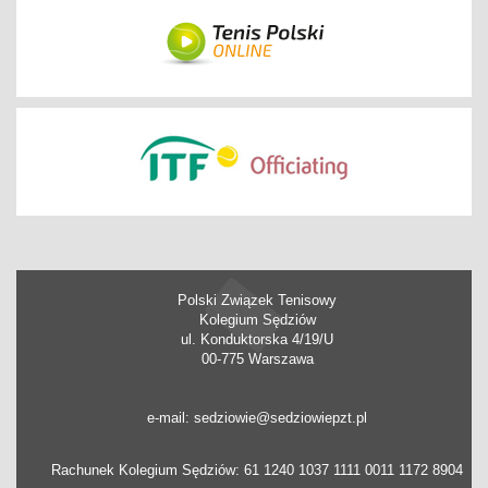
Polski Związek Tenisowy
Kolegium Sędziów
ul. Konduktorska 4/19/U
00-775 Warszawa
e-mail: sedziowie@sedziowiepzt.pl
Rachunek Kolegium Sędziów: 61 1240 1037 1111 0011 1172 8904