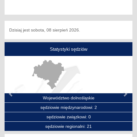
Dzisiaj jest sobota, 08 sierpień 2026.
Statystyki sędziów
Poprzedni
Nas
Województwo dolnośląskie
sędziowie międzynarodowi: 2
sędziowie związkowi: 0
sędziowie regionalni: 21