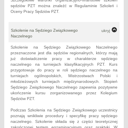
Szczegółowe warunki organizacyjno-finansowe szkoleń
sędziów PZT można znaleźć w Regulaminie Szkoleń i
Oceny Pracy Sędziów PZT.
Szkolenie na Sędziego Związkowego
ukryj
Naczelnego
Szkolenie na Sędziego Związkowego Naczelnego
przeznaczone jest dla sędziów regionalnych, którzy mają
już doświadczenie pracy w charakterze sędziego
naczelnego na turniejach klasyfikacyjnych PZT. Kurs
przygotowuje do pracy w roli sędziego naczelnego na
turniejach ogólnopolskich, Mistrzostwach Polski i
młodzieżowych turniejach międzynarodowych. Stopień
Sędziego Związkowego Naczelnego zapewnia pozytywne
ukończenie kursu zorganizowanego przez Kolegium
Sędziów PZT.
Podczas Szkolenia na Sędziego Związkowego uczestnicy
poznają wnikliwie procedury i specyfikę pracy sędziego
naczelnego. Szkolenie składa się z części teoretycznej
zakończonej testem egzaminacyjnym oraz praktyki. W