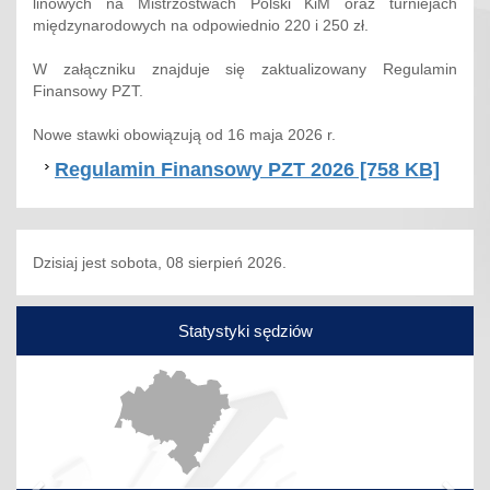
linowych na Mistrzostwach Polski KiM oraz turniejach
międzynarodowych na odpowiednio 220 i 250 zł.
W załączniku znajduje się zaktualizowany Regulamin
Finansowy PZT.
Nowe stawki obowiązują od 16 maja 2026 r.
Regulamin Finansowy PZT 2026 [758 KB]
Dzisiaj jest sobota, 08 sierpień 2026.
Statystyki sędziów
Poprzedni
Nas