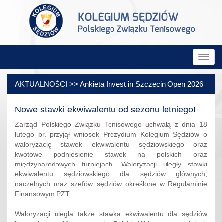
Rozw
nawig
AKTUALNOŚCI >> Ankieta Invest in Szczecin Open 2026
Nowe stawki ekwiwalentu od sezonu letniego!
Zarząd Polskiego Związku Tenisowego uchwałą z dnia 18
lutego br. przyjął wniosek Prezydium Kolegium Sędziów o
waloryzację stawek ekwiwalentu sędziowskiego oraz
kwotowe podniesienie stawek na polskich oraz
międzynarodowych turniejach. Waloryzacji uległy stawki
ekwiwalentu sędziowskiego dla sędziów głównych,
naczelnych oraz szefów sędziów określone w Regulaminie
Finansowym PZT.
Waloryzacji uległa także stawka ekwiwalentu dla sędziów