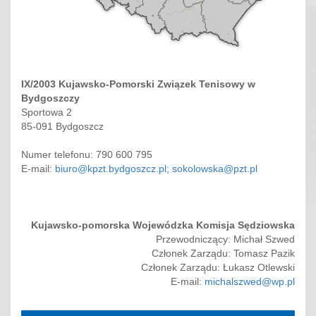
IX/2003 Kujawsko-Pomorski Związek Tenisowy w
Bydgoszczy
Sportowa 2
85-091 Bydgoszcz
Numer telefonu: 790 600 795
E-mail:
biuro@kpzt.bydgoszcz.pl; sokolowska@pzt.pl
Kujawsko-pomorska Wojewódzka Komisja Sędziowska
Przewodniczący: Michał Szwed
Członek Zarządu: Tomasz Pazik
Członek Zarządu: Łukasz Otlewski
E-mail:
michalszwed@wp.pl