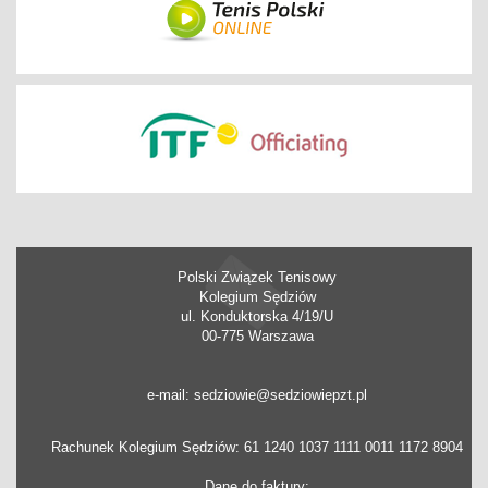
Polski Związek Tenisowy
Kolegium Sędziów
ul. Konduktorska 4/19/U
00-775 Warszawa
e-mail: sedziowie@sedziowiepzt.pl
Rachunek Kolegium Sędziów: 61 1240 1037 1111 0011 1172 8904
Dane do faktury: