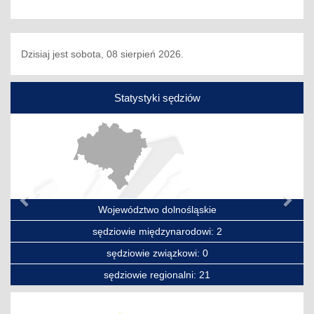
Dzisiaj jest sobota, 08 sierpień 2026.
Statystyki sędziów
Poprzedni
Nas
Województwo dolnośląskie
sędziowie międzynarodowi: 2
sędziowie związkowi: 0
sędziowie regionalni: 21