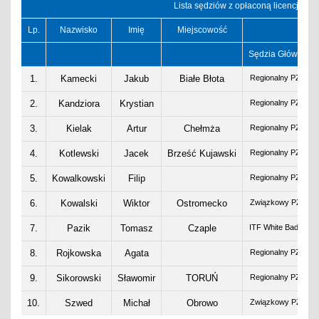
Lista sędziów z opłaconą licencją
Lp.
Nazwisko
Imię
Miejscowość
Sędzia Główny
1.
Kamecki
Jakub
Białe Błota
Regionalny PZT
2.
Kandziora
Krystian
Regionalny PZT
3.
Kielak
Artur
Chełmża
Regionalny PZT
4.
Kotlewski
Jacek
Brześć Kujawski
Regionalny PZT
5.
Kowalkowski
Filip
Regionalny PZT
6.
Kowalski
Wiktor
Ostromecko
Związkowy PZT
7.
Pazik
Tomasz
Czaple
ITF White Badge
8.
Rojkowska
Agata
Regionalny PZT
9.
Sikorowski
Sławomir
TORUŃ
Regionalny PZT
10.
Szwed
Michał
Obrowo
Związkowy PZT