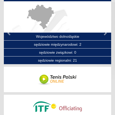
Poprzedni
Nas
Województwo dolnośląskie
sędziowie międzynarodowi: 2
sędziowie związkowi: 0
sędziowie regionalni: 21