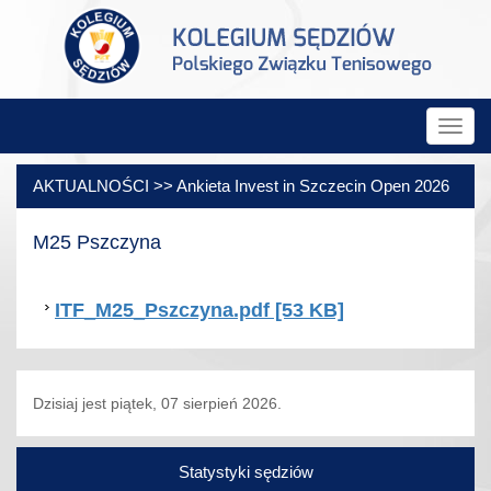
Rozw
nawig
AKTUALNOŚCI >> Ankieta Invest in Szczecin Open 2026
M25 Pszczyna
ITF_M25_Pszczyna.pdf [53 KB]
Dzisiaj jest piątek, 07 sierpień 2026.
Statystyki sędziów