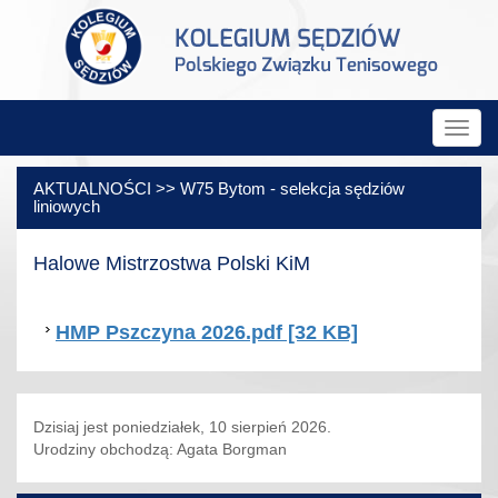
Rozw
nawig
AKTUALNOŚCI >> W75 Bytom - selekcja sędziów
liniowych
Halowe Mistrzostwa Polski KiM
HMP Pszczyna 2026.pdf [32 KB]
Dzisiaj jest poniedziałek, 10 sierpień 2026.
Urodziny obchodzą: Agata Borgman