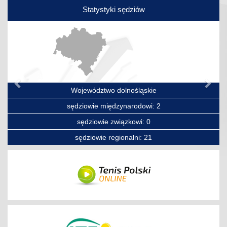
Statystyki sędziów
Poprzedni
Nas
Województwo dolnośląskie
sędziowie międzynarodowi: 2
sędziowie związkowi: 0
sędziowie regionalni: 21