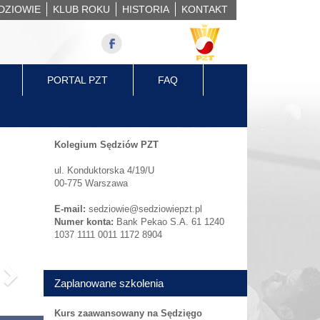
DZIOWIE
KLUB ROKU
HISTORIA
KONTAKT
PORTAL PZT
FAQ
Next
Kolegium Sędziów PZT
ul. Konduktorska 4/19/U
00-775 Warszawa
E-mail:
sedziowie@sedziowiepzt.pl
Numer konta:
Bank Pekao S.A. 61 1240
1037 1111 0011 1172 8904
Zaplanowane szkolenia
Kurs zaawansowany na Sędzięgo