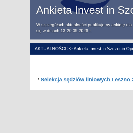
Ankieta Invest in S
W szczegółach aktualności publikujemy ankietę dla 
się w dniach 13-20.09.2026 r.
AKTUALNOŚCI >> Ankieta Invest in Szczecin Op
Selekcja sędziów liniowych Leszno 