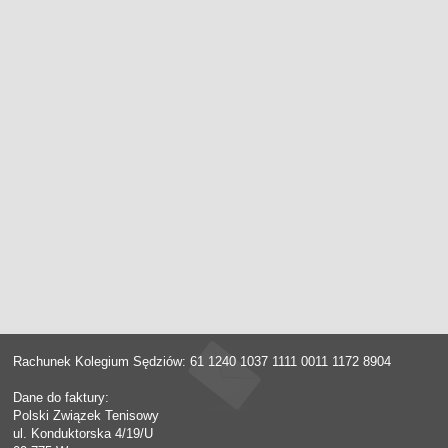
Rachunek Kolegium Sędziów: 61 1240 1037 1111 0011 1172 8904
Dane do faktury:
Polski Związek Tenisowy
ul. Konduktorska 4/19/U