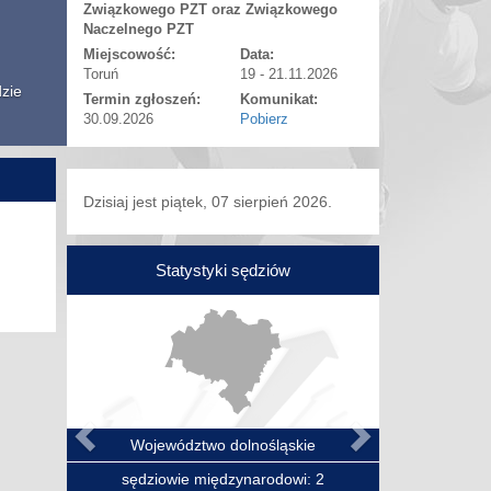
Związkowego PZT oraz Związkowego
Naczelnego PZT
Miejscowość:
Data:
Toruń
19 - 21.11.2026
dzie
Termin zgłoszeń:
Komunikat:
30.09.2026
Pobierz
Dzisiaj jest piątek, 07 sierpień 2026.
Statystyki sędziów
Poprzedni
Następny
Województwo dolnośląskie
sędziowie międzynarodowi: 2