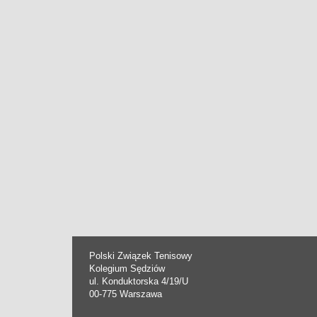
Polski Związek Tenisowy
Kolegium Sędziów
ul. Konduktorska 4/19/U
00-775 Warszawa