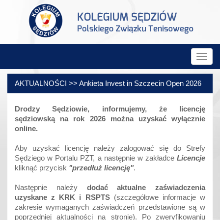
Rozw
nawig
AKTUALNOŚCI >> Ankieta Invest in Szczecin Open 2026
Drodzy Sędziowie, informujemy, że licencję
sędziowską na rok 2026 można uzyskać wyłącznie
online.
Aby uzyskać licencję należy zalogować się do Strefy
Sędziego w Portalu PZT, a następnie w zakładce
Licencje
kliknąć przycisk
"przedłuż licencję"
.
Następnie należy
dodać aktualne zaświadczenia
uzyskane z KRK i RSPTS
(szczegółowe informacje w
zakresie wymaganych zaświadczeń przedstawione są w
poprzedniej aktualności na stronie). Po zweryfikowaniu