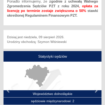
Ponadto informujemy, że
zgodnie z uchwałą Walnego
Zgromedzenia Sędziów PZT z roku 2024
, opłata za
licencję po terminie zostaje zwiększona o 50%
stawki
określonej Regulaminem Finansowym PZT.
Dzisiaj jest niedziela, 09 sierpień 2026.
Urodziny obchodzą: Szymon Wiśniewski
Statystyki sędziów
Poprzedni
Nas
Województwo dolnośląskie
sędziowie międzynarodowi: 2