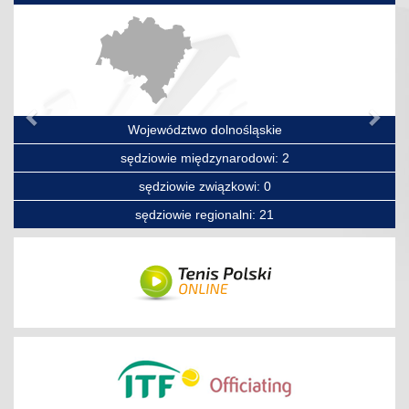
Poprzedni
Nas
Województwo dolnośląskie
sędziowie międzynarodowi: 2
sędziowie związkowi: 0
sędziowie regionalni: 21