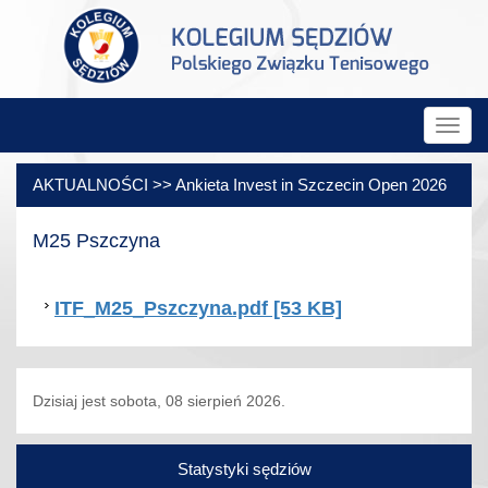
Rozw
nawig
AKTUALNOŚCI >> Ankieta Invest in Szczecin Open 2026
M25 Pszczyna
ITF_M25_Pszczyna.pdf [53 KB]
Dzisiaj jest sobota, 08 sierpień 2026.
Statystyki sędziów