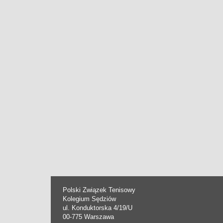
Polski Związek Tenisowy
Kolegium Sędziów
ul. Konduktorska 4/19/U
00-775 Warszawa