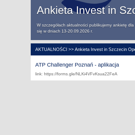
Ankieta Invest in S
W szczegółach aktualności publikujemy ankietę dla 
się w dniach 13-20.09.2026 r.
AKTUALNOŚCI >> Ankieta Invest in Szczecin Op
ATP Challenger Poznań - aplikacja
link: https://forms.gle/NLKi4VFvKsua22FeA