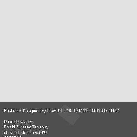
Rachunek Kolegium Sędziów: 61 1240 1037 1111 0011 1172 8904
Dane do faktury:
Polski Związek Tenisowy
ul. Konduktorska 4/19/U