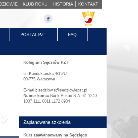
DZIOWIE
KLUB ROKU
HISTORIA
KONTAKT
PORTAL PZT
FAQ
Next
Kolegium Sędziów PZT
ul. Konduktorska 4/19/U
00-775 Warszawa
E-mail:
sedziowie@sedziowiepzt.pl
Numer konta:
Bank Pekao S.A. 61 1240
1037 1111 0011 1172 8904
Zaplanowane szkolenia
Kurs zaawansowany na Sędzięgo