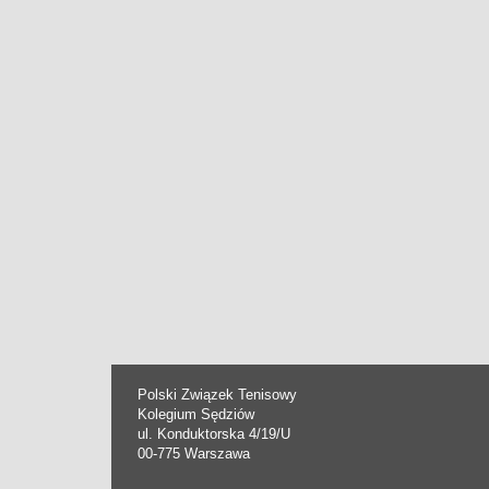
Polski Związek Tenisowy
Kolegium Sędziów
ul. Konduktorska 4/19/U
00-775 Warszawa