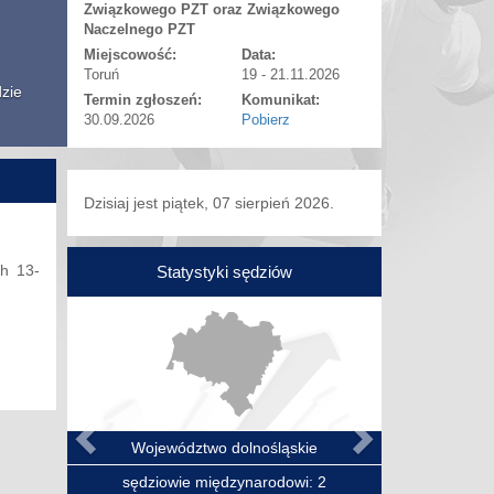
Związkowego PZT oraz Związkowego
Naczelnego PZT
Miejscowość:
Data:
Toruń
19 - 21.11.2026
dzie
Termin zgłoszeń:
Komunikat:
30.09.2026
Pobierz
Dzisiaj jest piątek, 07 sierpień 2026.
ch 13-
Statystyki sędziów
Poprzedni
Następny
Województwo dolnośląskie
sędziowie międzynarodowi: 2